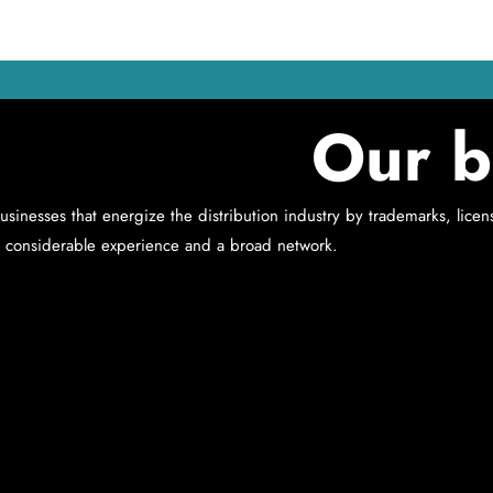
Our b
inesses that energize the distribution industry by trademarks, licen
 considerable experience and a broad network.
ンス契約
サブライセンス契約