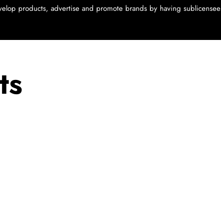
evelop products, advertise and promote brands by having sublicensee
ts