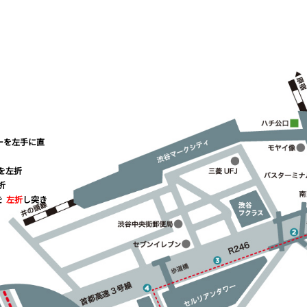
ーを左手に直
を左折
折
を
左折
し突き