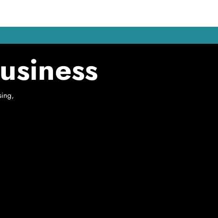
usiness
sing,